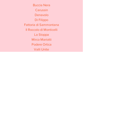
Buccia Nera
Carussin
Denavolo
Di Filippo
Fattoria di Sammontana
Il Roccolo di Monticelli
La Stoppa
Mirco Mariotti
Podere Ortica
Valli Unite
&
Yoigokochi Sake Importers