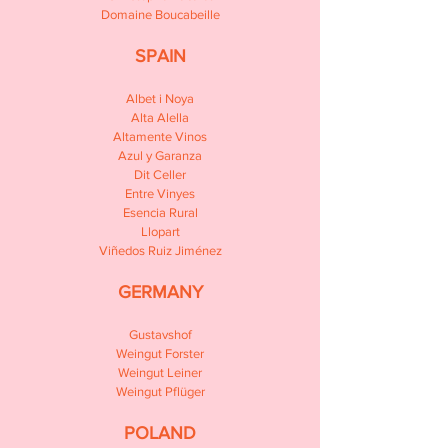
Domaine Boucabeille
SPAIN
Albet i Noya
Alta Alella
Altamente Vinos
Azul y Garanza
Dit Celler
Entre Vinyes
Esencia Rural
Llopart
Viñedos Ruiz Jiménez
GERMANY
Gustavshof
Weingut Forster
Weingut Leiner
Weingut Pflüger​
POLAND